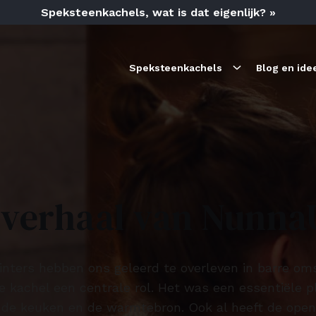
Speksteenkachels, wat is dat eigenlijk? »
Speksteenkachels
Blog en ide
 verhaal van Nunna
inters hebben ons geleerd te overleven in barre om
de kachel een centrale rol. Het was een essentiële p
de keuken en de warmtebron. Ook al heeft de open