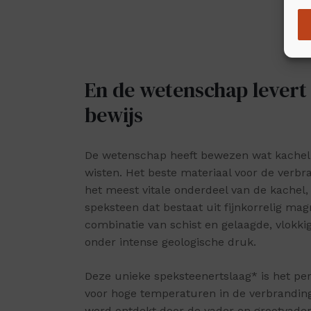
En de wetenschap levert
bewijs
De wetenschap heeft bewezen wat kachel
wisten. Het beste materiaal voor de verb
het meest vitale onderdeel van de kachel, 
speksteen dat bestaat uit fijnkorrelig mag
combinatie van schist en gelaagde, vlokki
onder intense geologische druk.
Deze unieke speksteenertslaag* is het per
voor hoge temperaturen in de verbrandin
werd ontdekt door de vader en grootvade