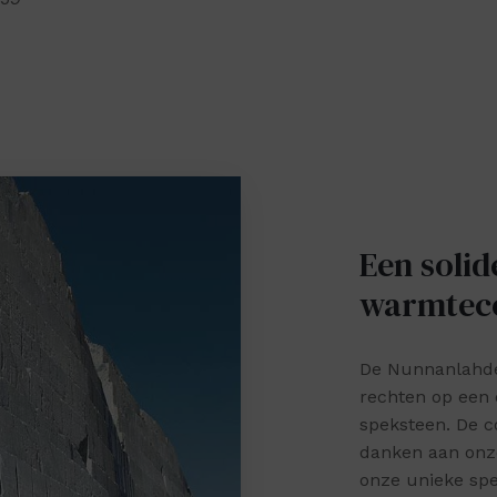
Een solid
warmtec
De Nunnanlahde
rechten op een
speksteen. De 
danken aan onze
onze unieke spe