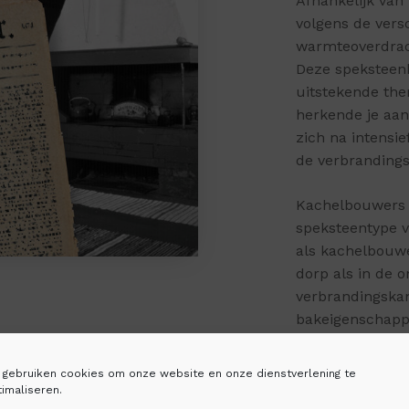
Afhankelijk van
volgens de vers
warmteoverdrac
Deze spekstee
uitstekende th
herkende je aan 
zich na intensi
de verbranding
Kachelbouwers 
speksteentype 
als kachelbouwe
dorp als in de 
verbrandingskam
bakeigenschapp
van de kachel k
gemakkelijk en 
j gebruiken cookies om onze website en onze dienstverlening te
imaliseren.