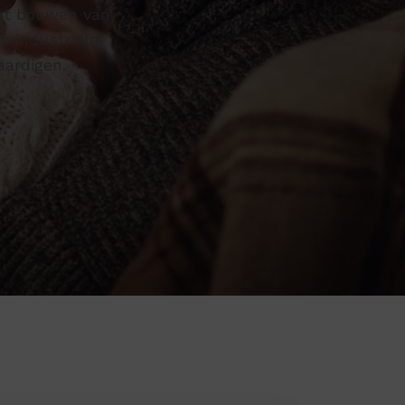
et bouwen van
e industriële
aardigen.