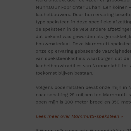
NunnaUuni-oprichter Juhani Lehikoinen – 
kachelbouwers. Door hun ervaring beseften
type speksteen in deze specifieke afzettin
de speksteen in de vele andere afzettingen
dat bekend was geworden als gemakkelij
bouwmateriaal. Deze Mammutti-spekstee
onze op ervaring gebaseerde vaardighede
van speksteenkachels waarborgen dat de
kachelbouwtradities van Nunnanlahti tot v
toekomst blijven bestaan.
Volgens bodemstalen bevat onze mijn in 
naar schatting 29 miljoen ton Mammutti-
open mijn is 200 meter breed en 350 mete
Lees meer over Mammutti-speksteen »
* Naam mijnconcessie: Nunnanlahti nr. 3