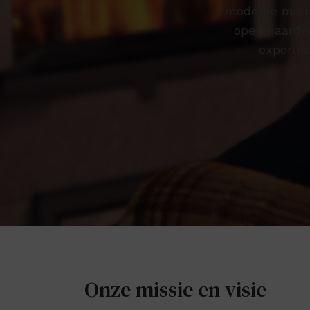
moderne mens
open haarden
expertis
Onze missie en visie