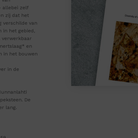
allebei zelf
 zij dat het
g verschilde van
 in het gebied,
k verwerkbaar
nertslaag* en
n in het bouwen
er in de
Nunnanlahti
speksteen. De
r lang.
159