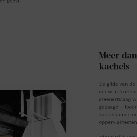
n geest.
Meer dan 
kachels
De gilde van de
eeuw in Nunnanl
steenertslaag w
gezaagd – loodr
kachelstenen en 
oppervlaktesten