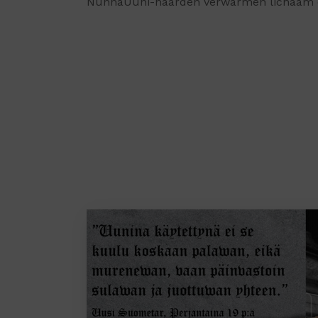
NunnaUuni-haarden verwarmen lichaam e