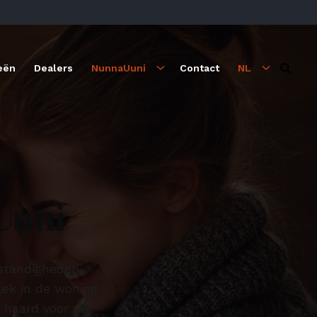
eën
Dealers
NunnaUuni
Contact
NL
Uuni
standigheden.
lek in de woning
 haard voor de