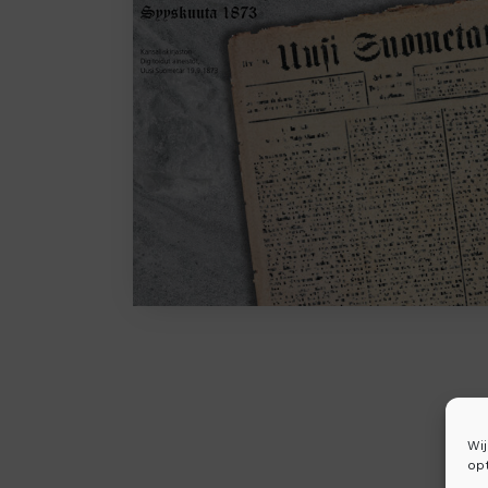
Wi
opt