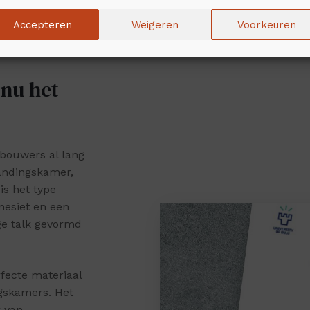
Accepteren
Weigeren
Voorkeuren
 nu het
bouwers al lang
randingskamer,
is het type
nesiet en een
ge talk gevormd
fecte materiaal
gskamers. Het
r van