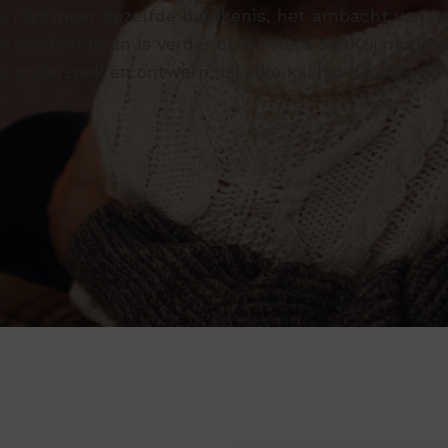
 niet meer dezelfde betekenis, het ambacht van h
 overleefde en is verder ontwikkeld dankzij modern
e, onderzoek en ontwerp, bij elke kachel die wij verv