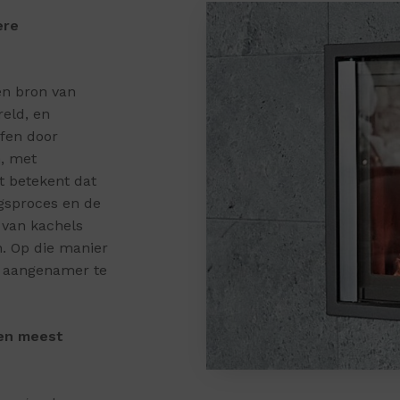
ere
en bron van
eld, en
fen door
, met
t betekent dat
gsproces en de
 van kachels
. Op die manier
n aangenamer te
 en meest