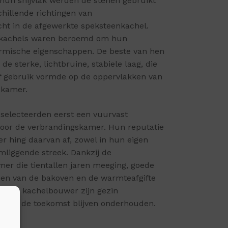
 hun snijvlak werden de stenen gebruikt
chillende richtingen van
ht in de afgewerkte speksteenkachel.
nkachels waren beroemd om hun
ermische eigenschappen. De beste van hen
de sterke, lichtbruine, stabiele laag, die
ef gebruik vormde op de oppervlakken van
skamer.
selecteerden eerst een vuurvast
voor de verbrandingskamer. Hun reputatie
r hing daarvan af, zowel in hun eigen
omliggende streek. Dankzij de
er die tientallen jaren meeging, goede
en van de bakoven en de warmteafgifte
on de kachelbouwer zijn gezin
tot in de toekomst blijven onderhouden.