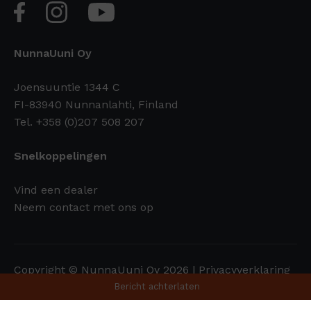
NunnaUuni Oy
Joensuuntie 1344 C
FI-83940 Nunnanlahti, Finland
Tel. +358 (0)207 508 207
Snelkoppelingen
Vind een dealer
Neem contact met ons op
Copyright © NunnaUuni Oy 2026 |
Privacyverklaring
Bericht achterlaten