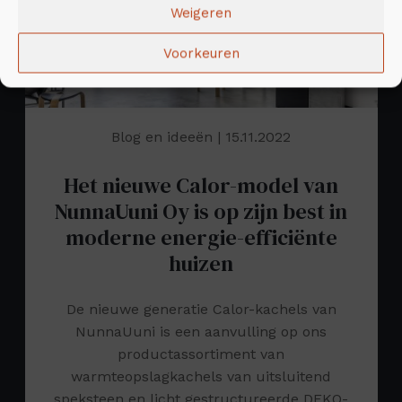
Weigeren
Voorkeuren
Blog en ideeën
| 15.11.2022
Het nieuwe Calor-model van
NunnaUuni Oy is op zijn best in
moderne energie-efficiënte
huizen
De nieuwe generatie Calor-kachels van
NunnaUuni is een aanvulling op ons
productassortiment van
warmteopslagkachels van uitsluitend
speksteen en licht gestructureerde DEKO-