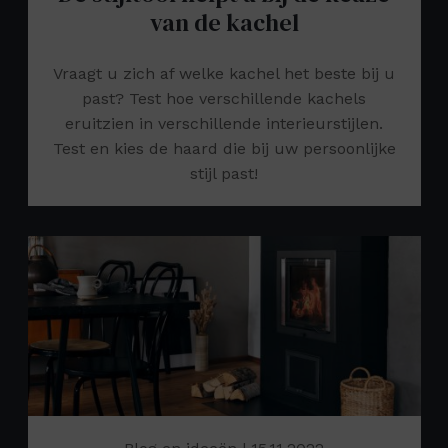
van de kachel
Vraagt u zich af welke kachel het beste bij u
past? Test hoe verschillende kachels
eruitzien in verschillende interieurstijlen.
Test en kies de haard die bij uw persoonlijke
stijl past!