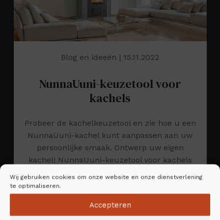
Blog en ideeën
| 15.11.2022
NunnaUuni-keuzetool voor
kachels
Probeer de kachelkeuzetool en zie hoe u een
NunnaUuni-kachel kunt aanpassen aan uw
persoonlijke smaak. Ontwerp uw eigen
kachel! NunnaUuni-keuzetool voor kachels
Wij gebruiken cookies om onze website en onze dienstverlening
te optimaliseren.
Accepteren