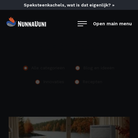
Skip
Speksteenkachels, wat is dat eigenlijk? »
to
content
NunnaUuni
Open main menu
Sydämestään
aito
Blog en ideeën
suomalainen
vuolukivitakka
Alle categorieën
Blog en ideeën
Innovaties
Recepten