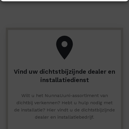
Vind uw dichtstbijzijnde dealer en
installatiedienst
Wilt u het NunnaUuni-assortiment van
dichtbij verkennen? Hebt u hulp nodig met
de installatie? Hier vindt u de dichtstbijzijnde
dealer en installatiebedrijf.