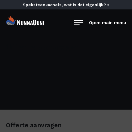
Skip
Speksteenkachels, wat is dat eigenlijk? »
to
content
NunnaUuni
Open main menu
Sydämestään
aito
suomalainen
Offerte aanvragen
vuolukivitakka
Offerte aanvragen