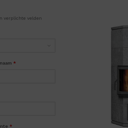
n verplichte velden
rnaam
*
nte
*