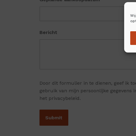
Wi
opt
Bericht
Door dit formulier in te dienen, geef ik 
gebruik van mijn persoonlijke gegevens
het privacybeleid.