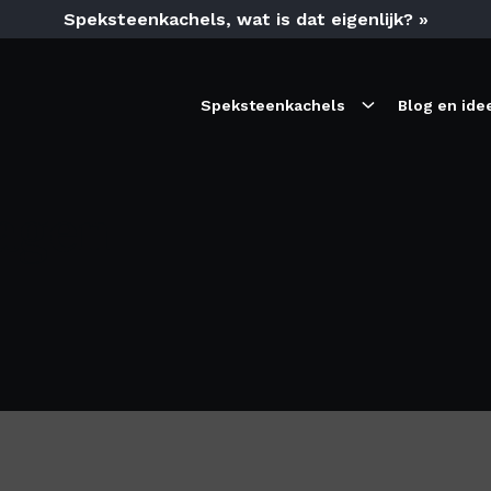
Speksteenkachels, wat is dat eigenlijk? »
Speksteenkachels
Blog en ide
ragen