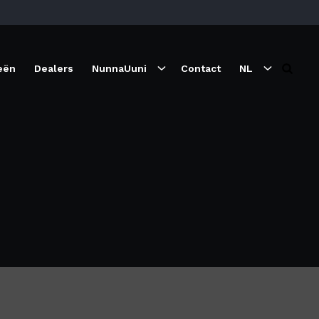
eën
Dealers
NunnaUuni
Contact
NL