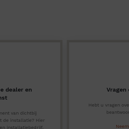
de dealer en
Vragen 
nst
Hebt u vragen ov
beantwoor
ent van dichtbij
de installatie? Hier
Neem 
n installatiebedrijf.