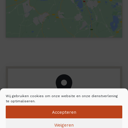
Wij gebruiken cookies om onze website en onze dienstverlening
te optimaliseren.
Vind uw dichtstbijzijnde dealer en
Accepteren
installatiedienst
Weigeren