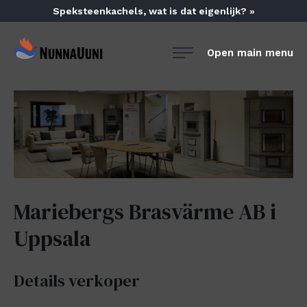
Skip
Speksteenkachels, wat is dat eigenlijk? »
to
content
NunnaUuni
Open main menu
Sydämestään
aito
suomalainen
vuolukivitakka
Mariebergs Brasvärme AB i
Uppsala
Details verkoper