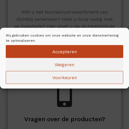
Wilt u het NunnaUuni-assortiment van
dichtbij verkennen? Hebt u hulp nodig met
de installatie? Hier vindt u de dichtstbijzijnde
dealer en installatiebedrijf.
Wij gebruiken cookies om onze website en onze dienstverlening
te optimaliseren.
Vind uw dichtstbijzijnde dealer en
Accepteren
installatiedienst
Weigeren
Voorkeuren
Vragen over de producten?