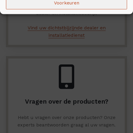
Voorkeuren
de installatie? Hier vindt u de dichtstbijzijnde
dealer en installatiebedrijf.
Vind uw dichtstbijzijnde dealer en
installatiedienst
Vragen over de producten?
Hebt u vragen over onze producten? Onze
experts beantwoorden graag al uw vragen.