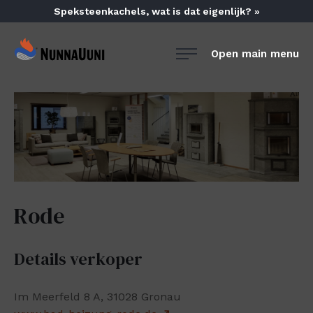
Skip
Speksteenkachels, wat is dat eigenlijk? »
to
content
NunnaUuni
Open main menu
Sydämestään
aito
suomalainen
vuolukivitakka
Rode
Details verkoper
Im Meerfeld 8 A, 31028 Gronau