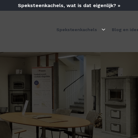
Speksteenkachels, wat is dat eigenlijk? »
Speksteenkachels
Blog en ide