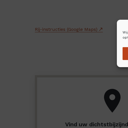
Rij-instructies (Google Maps)
Wi
opt
Vind uw dichtstbijzijn