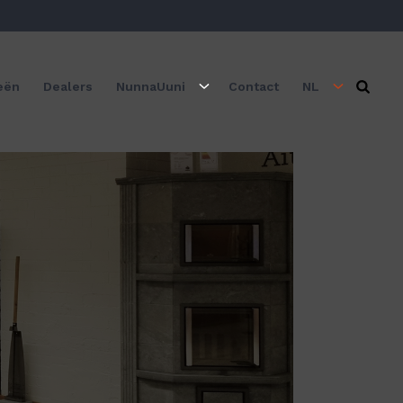
eën
Dealers
NunnaUuni
Contact
NL