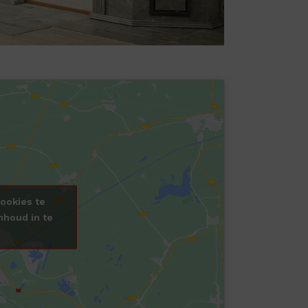
ookies te
nhoud in te