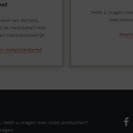
nst
Hebt u vragen ov
beantwoor
ent van dichtbij
de installatie? Hier
Neem 
n installatiebedrijf.
n installatiedienst
s. Hebt u vragen over onze producten?
ragen.