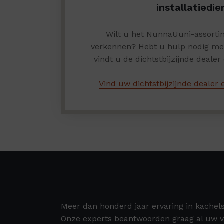
installatiedie
Wilt u het NunnaUuni-assortim
verkennen? Hebt u hulp nodig met 
vindt u de dichtstbijzijnde dealer e
Vind uw dichtstbijzijnde dealer e
Meer dan honderd jaar ervaring in kachel
Onze experts beantwoorden graag al uw v