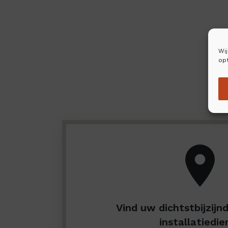
Wi
opt
Vind uw dichtstbijzijn
installatiedie