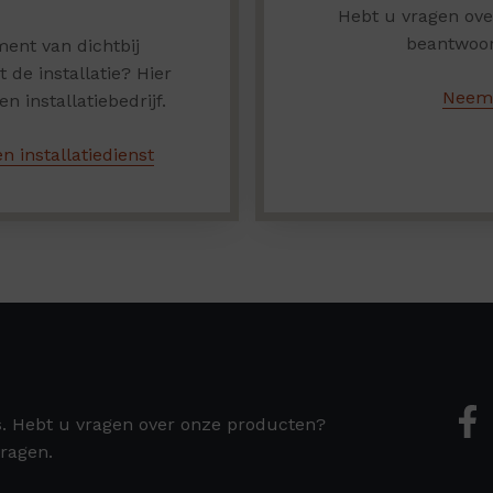
Hebt u vragen ov
beantwoor
ent van dichtbij
de installatie? Hier
Neem 
n installatiebedrijf.
n installatiedienst
s. Hebt u vragen over onze producten?
ragen.