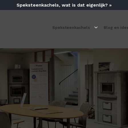
Speksteenkachels, wat is dat eigenlijk? »
Speksteenkachels
Blog en ide