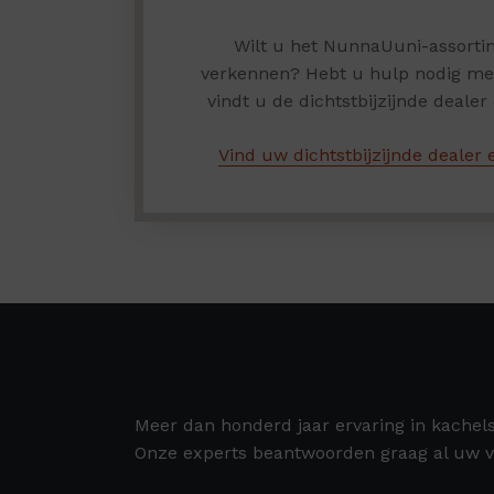
Wilt u het NunnaUuni-assortim
verkennen? Hebt u hulp nodig met 
vindt u de dichtstbijzijnde dealer e
Vind uw dichtstbijzijnde dealer e
Meer dan honderd jaar ervaring in kachel
Onze experts beantwoorden graag al uw v