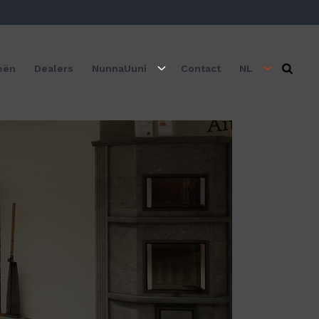
eën
Dealers
NunnaUuni
Contact
NL