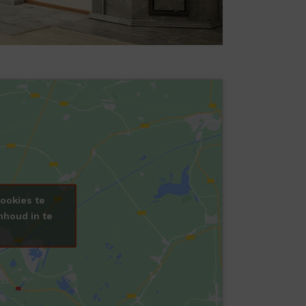
ookies te
nhoud in te