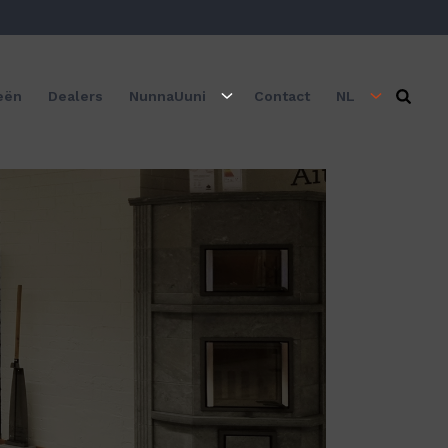
eën
Dealers
NunnaUuni
Contact
NL