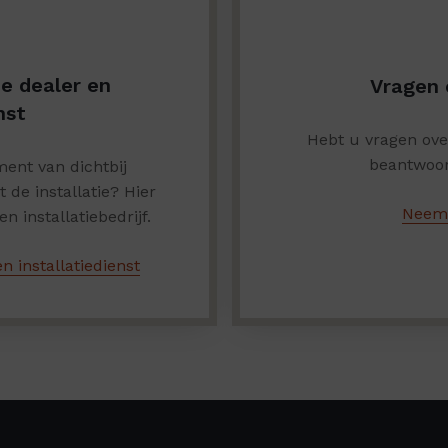
de dealer en
Vragen 
nst
Hebt u vragen ov
beantwoor
ent van dichtbij
de installatie? Hier
Neem 
n installatiebedrijf.
n installatiedienst