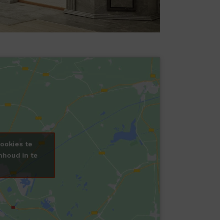
ookies te
nhoud in te