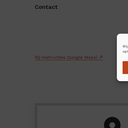
Contact
Wi
opt
Rij-instructies (Google Maps)