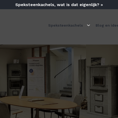
Speksteenkachels, wat is dat eigenlijk? »
Speksteenkachels
Blog en ide