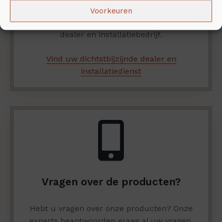
dichtbij verkennen? Hebt u hulp nodig met
Voorkeuren
de installatie? Hier vindt u de dichtstbijzijnde
dealer en installatiebedrijf.
Vind uw dichtstbijzijnde dealer en
installatiedienst
Vragen over de producten?
Hebt u vragen over onze producten? Onze
experts beantwoorden graag al uw vragen.