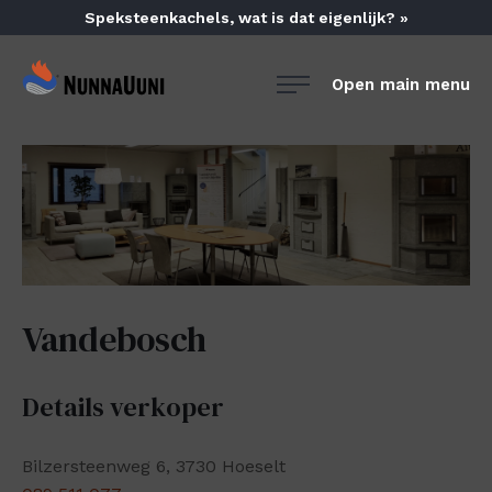
Skip
Speksteenkachels, wat is dat eigenlijk? »
to
content
NunnaUuni
Open main menu
Sydämestään
aito
suomalainen
vuolukivitakka
Vandebosch
Details verkoper
Bilzersteenweg 6, 3730 Hoeselt