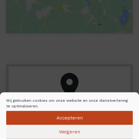
Wij gebruiken cookies om onze website en onze dienstverlening
te optimaliseren.
Vind uw dichtstbijzijnde dealer en
Accepteren
installatiedienst
Weigeren
Wilt u het NunnaUuni-assortiment van