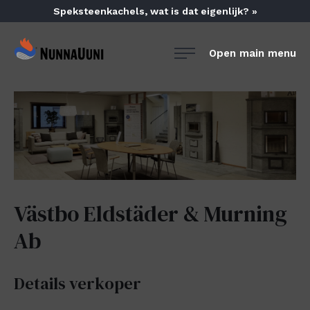
Skip
Speksteenkachels, wat is dat eigenlijk? »
to
content
NunnaUuni
Open main menu
Sydämestään
aito
suomalainen
vuolukivitakka
Västbo Eldstäder & Murning
Ab
Details verkoper