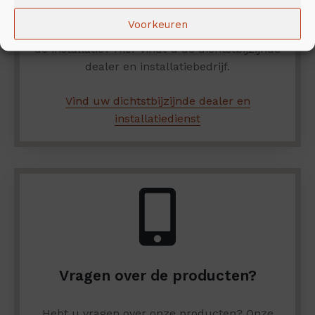
Wilt u het NunnaUuni-assortiment van
Voorkeuren
dichtbij verkennen? Hebt u hulp nodig met
de installatie? Hier vindt u de dichtstbijzijnde
dealer en installatiebedrijf.
Vind uw dichtstbijzijnde dealer en
installatiedienst
Vragen over de producten?
Hebt u vragen over onze producten? Onze