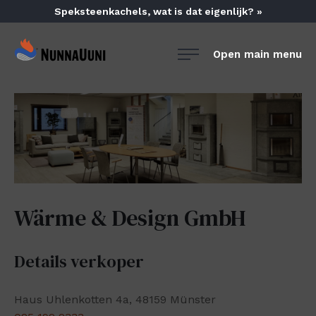
Skip
Speksteenkachels, wat is dat eigenlijk? »
to
content
NunnaUuni
Open main menu
Sydämestään
aito
suomalainen
vuolukivitakka
Wärme & Design GmbH
Details verkoper
Haus Uhlenkotten 4a, 48159 Münster