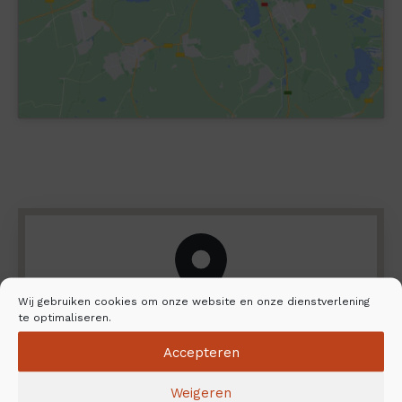
Wij gebruiken cookies om onze website en onze dienstverlening
te optimaliseren.
Vind uw dichtstbijzijnde dealer en
Accepteren
installatiedienst
Weigeren