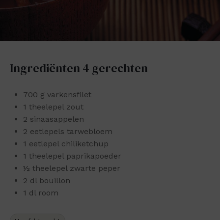
Ingrediënten
4 gerechten
700 g varkensfilet
1 theelepel zout
2 sinaasappelen
2 eetlepels tarwebloem
1 eetlepel chiliketchup
1 theelepel paprikapoeder
½ theelepel zwarte peper
2 dl bouillon
1 dl room