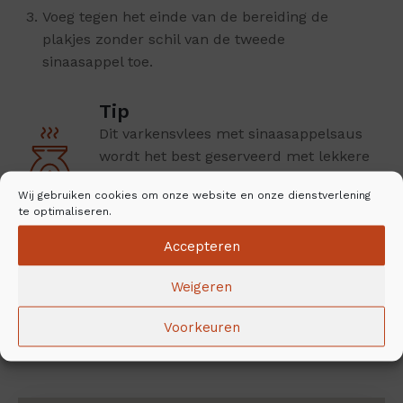
Voeg tegen het einde van de bereiding de
plakjes zonder schil van de tweede
sinaasappel toe.
Tip
Dit varkensvlees met sinaasappelsaus
wordt het best geserveerd met lekkere
basmati- of jasmijnrijst.
Wij gebruiken cookies om onze website en onze dienstverlening
te optimaliseren.
Deel het recept
Accepteren
Weigeren
Voorkeuren