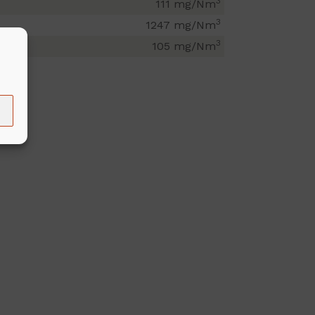
3
111 mg/Nm
3
1247 mg/Nm
3
105 mg/Nm