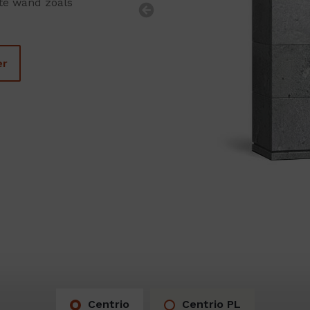
hte wand zoals
Previous
er
Centrio
Centrio PL