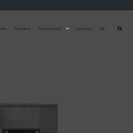
eën
Dealers
NunnaUuni
Contact
NL