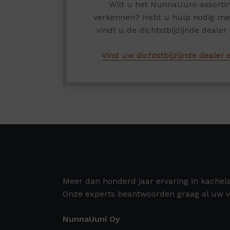
Wilt u het NunnaUuni-assortim
verkennen? Hebt u hulp nodig met 
vindt u de dichtstbijzijnde dealer e
Vind uw dichtstbijzijnde dealer e
Meer dan honderd jaar ervaring in kachel
Onze experts beantwoorden graag al uw v
NunnaUuni Oy