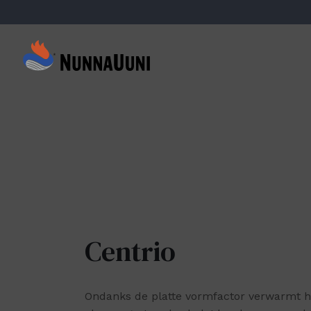
Skip
to
content
NunnaUuni
Sydämestään
aito
suomalainen
vuolukivitakka
Centrio
Ondanks de platte vormfactor verwarmt hi