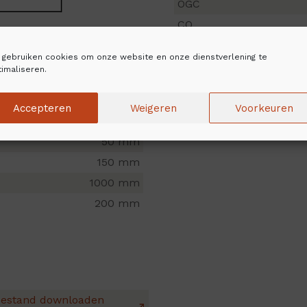
OGC
CO
NOx
j gebruiken cookies om onze website en onze dienstverlening te
imaliseren.
aar materiaal
Accepteren
Weigeren
Voorkeuren
50 mm
150 mm
1000 mm
200 mm
estand downloaden