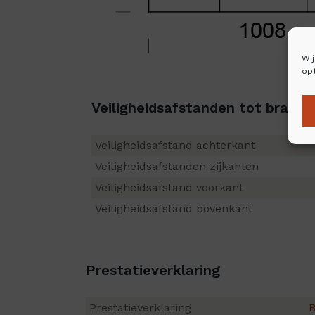
Wi
opt
Veiligheidsafstanden tot brandb
Veiligheidsafstand achterkant
Veiligheidsafstanden zijkanten
Veiligheidsafstand voorkant
Veiligheidsafstand bovenkant
Prestatieverklaring
Prestatieverklaring
B