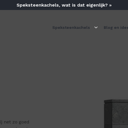
Speksteenkachels, wat is dat eigenlijk? »
Speksteenkachels
Blog en ide
j net zo goed