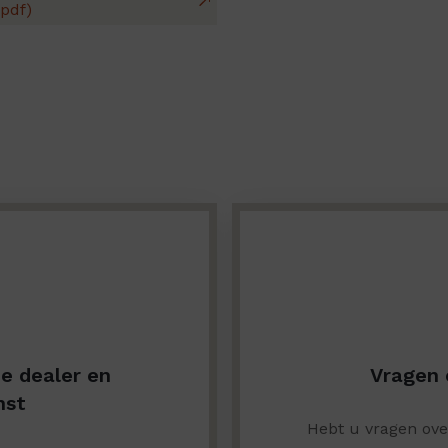
.pdf)
de dealer en
Vragen 
nst
Hebt u vragen ov