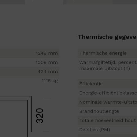
Thermische gegeve
1248 mm
Thermische energie
1008 mm
Warmafgiftetijd, percen
maximale uitstoot (h)
424 mm
1115 kg
Efficiëntie
Energie-efficiëntieklasse
Nominale warmte-uitsto
Brandhoutlengte
Totale hoeveelheid hout
Deeltjes (PM)