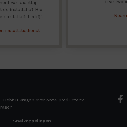
beantwoor
ent van dichtbij
de installatie? Hier
Neem 
n installatiebedrijf.
n installatiedienst
s. Hebt u vragen over onze producten?
ragen.
Snelkoppelingen