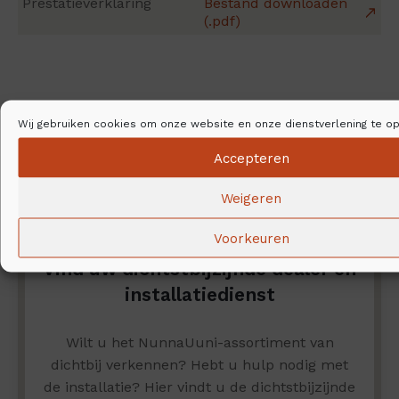
Prestatieverklaring
Bestand downloaden
(.pdf)
Wij gebruiken cookies om onze website en onze dienstverlening te op
Accepteren
Weigeren
Voorkeuren
Vind uw dichtstbijzijnde dealer en
installatiedienst
Wilt u het NunnaUuni-assortiment van
dichtbij verkennen? Hebt u hulp nodig met
de installatie? Hier vindt u de dichtstbijzijnde