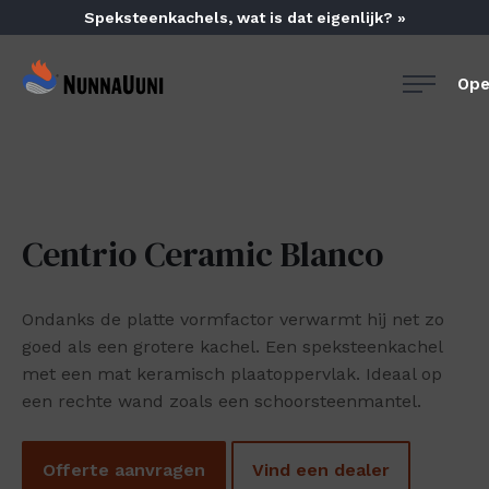
Skip
Speksteenkachels, wat is dat eigenlijk? »
to
content
NunnaUuni
Ope
Sydämestään
aito
suomalainen
vuolukivitakka
Centrio Ceramic Blanco
Ondanks de platte vormfactor verwarmt hij net zo
goed als een grotere kachel. Een speksteenkachel
met een mat keramisch plaatoppervlak. Ideaal op
een rechte wand zoals een schoorsteenmantel.
Offerte aanvragen
Vind een dealer